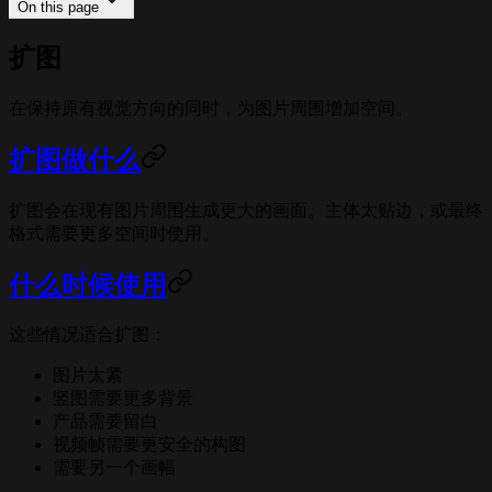
On this page
扩图
在保持原有视觉方向的同时，为图片周围增加空间。
扩图做什么
扩图会在现有图片周围生成更大的画面。主体太贴边，或最终
格式需要更多空间时使用。
什么时候使用
这些情况适合扩图：
图片太紧
竖图需要更多背景
产品需要留白
视频帧需要更安全的构图
需要另一个画幅