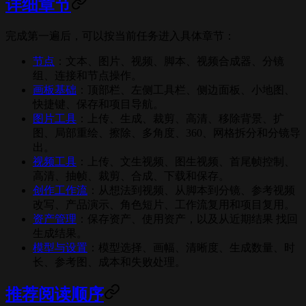
详细章节
完成第一遍后，可以按当前任务进入具体章节：
节点
：文本、图片、视频、脚本、视频合成器、分镜
组、连接和节点操作。
画板基础
：顶部栏、左侧工具栏、侧边面板、小地图、
快捷键、保存和项目导航。
图片工具
：上传、生成、裁剪、高清、移除背景、扩
图、局部重绘、擦除、多角度、360、网格拆分和分镜导
出。
视频工具
：上传、文生视频、图生视频、首尾帧控制、
高清、抽帧、裁剪、合成、下载和保存。
创作工作流
：从想法到视频、从脚本到分镜、参考视频
改写、产品演示、角色短片、工作流复用和项目复用。
资产管理
：保存资产、使用资产，以及从近期结果 找回
生成结果。
模型与设置
：模型选择、画幅、清晰度、生成数量、时
长、参考图、成本和失败处理。
推荐阅读顺序