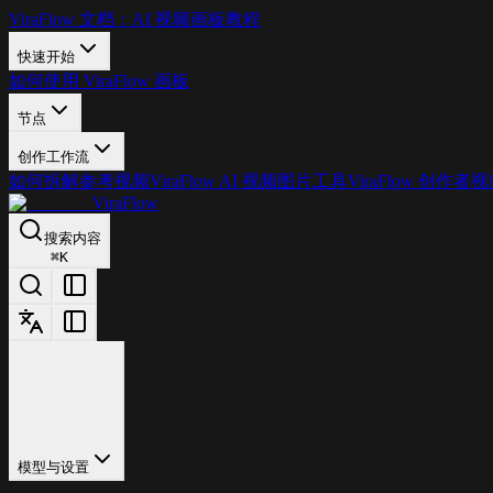
ViraFlow 文档：AI 视频画板教程
快速开始
如何使用 ViraFlow 画板
节点
创作工作流
如何拆解参考视频
ViraFlow AI 视频图片工具
ViraFlow 创作者
ViraFlow
搜索内容
⌘
K
模型与设置