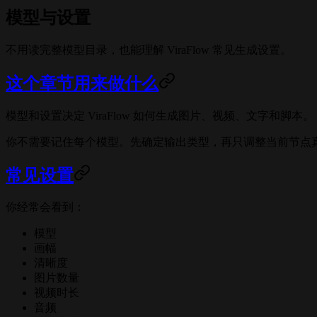
模型与设置
不用读完整模型目录，也能理解 ViraFlow 常见生成设置。
这个章节用来做什么
模型和设置决定 ViraFlow 如何生成图片、视频、文字和脚本。
你不需要记住每个模型。先确定输出类型，再只调整当前节点
常见设置
你经常会看到：
模型
画幅
清晰度
图片数量
视频时长
音频