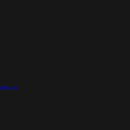
aflow.org
。