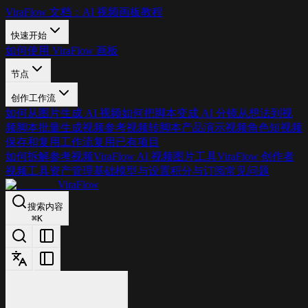
ViraFlow 文档：AI 视频画板教程
快速开始
如何使用 ViraFlow 画板
节点
创作工作流
如何从图片生成 AI 视频
如何把脚本变成 AI 分镜
从想法到视
频
脚本批量生成视频
参考视频转脚本
产品演示视频
角色短视频
保存和复用工作流
复用已有项目
如何拆解参考视频
ViraFlow AI 视频图片工具
ViraFlow 创作者
视频工具
资产管理基础
模型与设置
积分与订阅
常见问题
ViraFlow
搜索内容
⌘
K