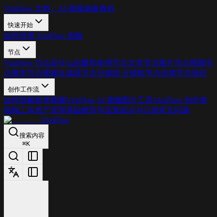
ViraFlow 文档：AI 视频画板教程
快速开始
如何使用 ViraFlow 画板
节点
ViraFlow 节点是什么
创建和使用节点
文本节点
图片节点
视频节
点
脚本节点
视频合成器节点
分镜组 分镜组
节点连接
节点操作
创作工作流
如何拆解参考视频
ViraFlow AI 视频图片工具
ViraFlow 创作者
视频工具
资产管理基础
模型与设置
积分与订阅
常见问题
ViraFlow
搜索内容
⌘
K