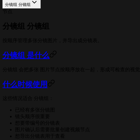
分镜组 分镜组
节点
分镜组 分镜组
按顺序管理多张分镜图片，并导出成分镜表。
分镜组 是什么
分镜组 会把多张 图片节点按顺序放在一起，形成可检查的视
什么时候使用
这些情况适合 分镜组：
已经有多张分镜图
镜头顺序很重要
想要带编号的分镜表
图片确认后需要批量创建视频节点
想导出分镜表用于查看