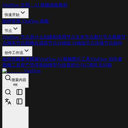
ViraFlow 文档：AI 视频画板教程
快速开始
如何使用 ViraFlow 画板
节点
ViraFlow 节点是什么
创建和使用节点
文本节点
图片节点
视频节
点
脚本节点
视频合成器节点
分镜组 分镜组
节点连接
节点操作
创作工作流
如何拆解参考视频
ViraFlow AI 视频图片工具
ViraFlow 创作者
视频工具
资产管理基础
模型与设置
积分与订阅
常见问题
ViraFlow
搜索内容
⌘
K