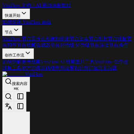
ViraFlow 文档：AI 视频画板教程
快速开始
如何使用 ViraFlow 画板
节点
ViraFlow 节点是什么
创建和使用节点
文本节点
图片节点
视频节
点
脚本节点
视频合成器节点
分镜组 分镜组
节点连接
节点操作
创作工作流
如何拆解参考视频
ViraFlow AI 视频图片工具
ViraFlow 创作者
视频工具
资产管理基础
模型与设置
积分与订阅
常见问题
ViraFlow
搜索内容
⌘
K