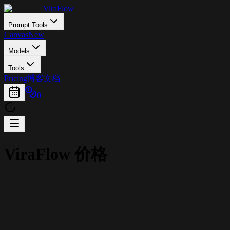
ViraFlow
Prompt Tools
Canvas
New
Models
Tools
Pricing
博客
文档
0
ViraFlow 价格