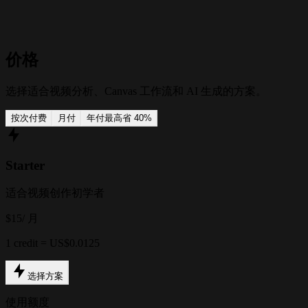
价格
选择适合视频分析、Canvas 工作流和 AI 生成的方案。
按次付费
月付
年付
最高省 40%
Starter
适合视频创作初学者
$15
/ 月
1 credit = US$0.0125
选择方案
使用额度