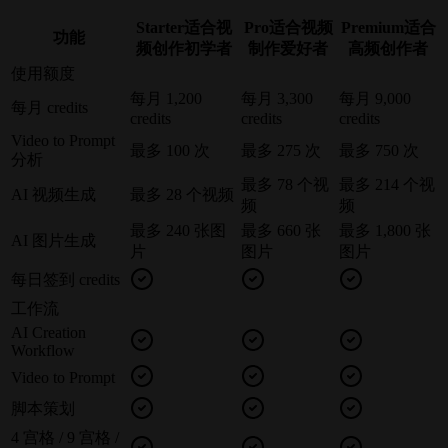
Starter
适合视
Pro
适合视频
Premium
适合
功能
频创作初学者
制作爱好者
高频创作者
使用额度
每月 1,200
每月 3,300
每月 9,000
每月 credits
credits
credits
credits
Video to Prompt
最多 100 次
最多 275 次
最多 750 次
分析
最多 78 个视
最多 214 个视
AI 视频生成
最多 28 个视频
频
频
最多 240 张图
最多 660 张
最多 1,800 张
AI 图片生成
片
图片
图片
每日签到 credits
工作流
AI Creation
Workflow
Video to Prompt
脚本策划
4 宫格 / 9 宫格 /