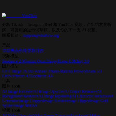
完整爆款视频分析包含什么？
ViraFlow
分析 TikTok、Instagram Reel 和 YouTube 视频，产出结构化拆
解、可复用的提示词草稿，以及你的下一支 AI 视频。
联系邮箱：
support@viraflow.org
产品
功能亮点
价格
更新日志
视频模型
Seedance 2.0
Gemini Omni
HappyHorse 1.0
Kling 3.0
图片模型
GPT Image 2
Nano Banana 2
Nano Banana Pro
Seedream 5.0
Lite
Seedream 4.5
Seedream 4.0
工具
图片 Tools
AI Image Extender
AI Image Upscaler
AI Object Remover
AI
Background Remover
AI Image Inpainting
AI Character Turnaround
Generator
Image Cropper
Image Rotator
Image Flipper
Image Grid
Splitter
Image Stitcher
视频 Tools
AI Video Upscaler
Video Frame Extractor
Storyboard Maker