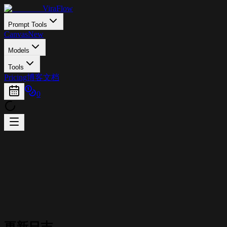
ViraFlow
Prompt Tools
Canvas
New
Models
Tools
Pricing
博客
文档
0
更新日志