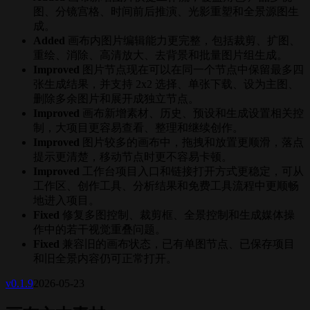
图、分镜宫格、时间前后推演、光影重塑和全景源图生
成。
Added
画布内图片编辑能力更完整，包括裁剪、扩图、
重绘、消除、高清放大、去背景和批量图片组生成。
Improved
图片节点现在可以在同一个节点中保留最多四
张生成结果，并支持 2x2 选择、单张下载、设为主图、
删除多余图片和展开成独立节点。
Improved
画布新增素材、历史、预设和生成设置相关控
制，大项目更容易查看、整理和继续创作。
Improved
图片较多的画布中，拖拽和放置更顺滑，落点
提示更清楚，移动节点时更不容易卡顿。
Improved
工作台项目入口和链接打开方式更稳定，可从
工作区、创作工具、分析结果和免费工具流程中更顺畅
地进入项目。
Fixed
修复多图控制、裁剪框、全景控制和生成媒体操
作中的若干视觉重叠问题。
Fixed
兼容旧的画布状态，已有单图节点、已保存项目
和旧全景内容仍可正常打开。
v
0.1.9
2026-05-23