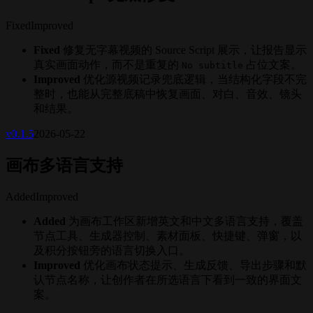
Fixed
Improved
Fixed
修复无字幕视频的 Source Script 展示，让报告显示
真实画面动作，而不是重复的
占位文案。
No subtitle
Improved
优化源视频记录兜底逻辑，当结构化字段不完
整时，也能从完整底稿中恢复画面、对白、音效、镜头
和结果。
v
0.1.5
2026-05-22
画布多语言支持
Added
Improved
Added
为画布工作区新增英文和中文多语言支持，覆盖
节点工具、生成器控制、素材面板、快捷键、弹窗，以
及积分按钮旁的语言切换入口。
Improved
优化画布状态提示、生成反馈、导出步骤和默
认节点名称，让创作者在所选语言下看到一致的界面文
案。