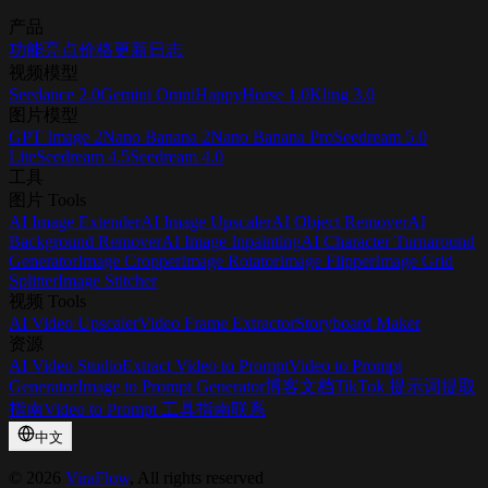
产品
功能亮点
价格
更新日志
视频模型
Seedance 2.0
Gemini Omni
HappyHorse 1.0
Kling 3.0
图片模型
GPT Image 2
Nano Banana 2
Nano Banana Pro
Seedream 5.0
Lite
Seedream 4.5
Seedream 4.0
工具
图片 Tools
AI Image Extender
AI Image Upscaler
AI Object Remover
AI
Background Remover
AI Image Inpainting
AI Character Turnaround
Generator
Image Cropper
Image Rotator
Image Flipper
Image Grid
Splitter
Image Stitcher
视频 Tools
AI Video Upscaler
Video Frame Extractor
Storyboard Maker
资源
AI Video Studio
Extract Video to Prompt
Video to Prompt
Generator
Image to Prompt Generator
博客
文档
TikTok 提示词提取
指南
Video to Prompt 工具指南
联系
中文
©
2026
ViraFlow
, All rights reserved